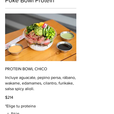
Poke Bowl Protein
PROTEIN BOWL CHICO
Incluye aguacate, pepino persa, rábano,
wakame, edamames, cilantro, furikake,
salsa spicy alioli.
$214
*Elige tu proteina
Atún